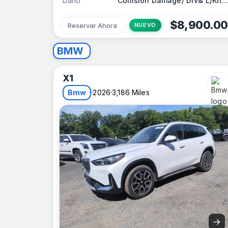
Daño
Collision Damage/ Drv& L/Kn...
$8,900.00
Reservar Ahora
NUEVO
BMW
X1
Bmw
2026
3,186 Miles
→