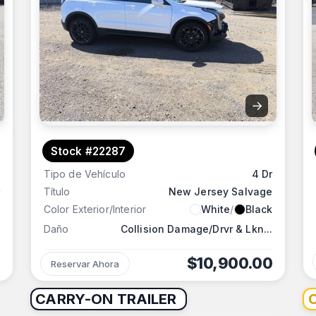
→
Stock #22287
Tipo de Vehículo
4 Dr
Título
New Jersey Salvage
Color Exterior/Interior
White
/
Black
Daño
Collision Damage/Drvr & Lkn...
$10,900.00
Reservar Ahora
CARRY-ON TRAILER