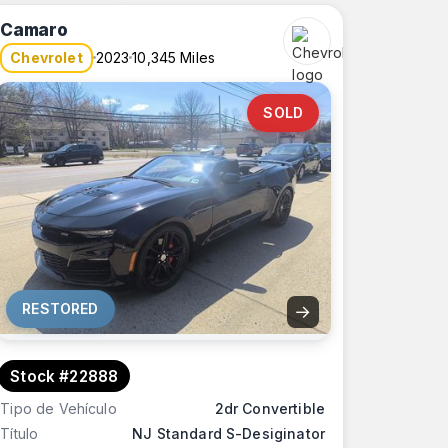
Camaro
Chevrolet
2023
10,345 Miles
SOLD
RESTORED
→
Stock #22888
Tipo de Vehículo
2dr Convertible
Título
NJ Standard S-Desiginator