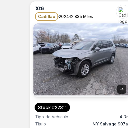
Xt6
Cadillac
2024
12,835 Miles
→
Stock #22311
Tipo de Vehículo
4 Dr
Título
NY Salvage 907a