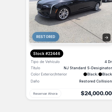
RESTORED
→
Stock #22446
Tipo de Vehículo
4 Dr
Título
NJ Standard S-Desiginator
Color Exterior/Interior
Black
/
Black
Daño
Restored Collision
$24,000.00
Reservar Ahora