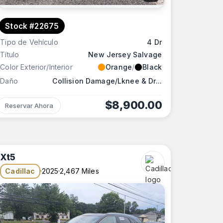
Stock #22675
Tipo de Vehículo
4 Dr
Título
New Jersey Salvage
Color Exterior/Interior
Orange
/
Black
Daño
Collision Damage/Lknee & Dr...
$8,900.00
Reservar Ahora
Xt5
Cadillac
2025
2,467 Miles