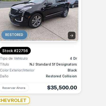
RESTORED
→
Stock #22756
Tipo de Vehículo
4 Dr
Título
NJ Standard Sf Designators
Color Exterior/Interior
Black
Daño
Restored Collision
$35,500.00
Reservar Ahora
CHEVROLET