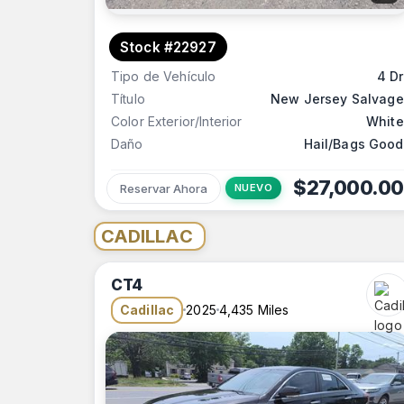
Stock #22927
Tipo de Vehículo
4 Dr
Título
New Jersey Salvage
Color Exterior/Interior
White
Daño
Hail/Bags Good
$27,000.00
Reservar Ahora
NUEVO
CADILLAC
CT4
Cadillac
2025
4,435 Miles