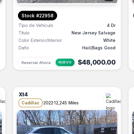
Stock #22958
Tipo de Vehículo
4 Dr
Título
New Jersey Salvage
Color Exterior/Interior
White
Daño
Hail/Bags Good
$48,000.00
Reservar Ahora
NUEVO
Xt4
Cadillac
2022
12,245 Miles