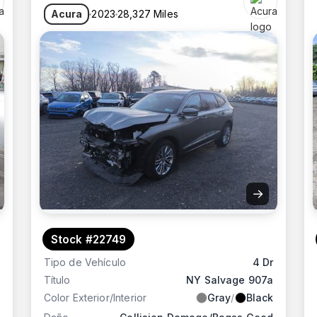
Acura
2023
28,327 Miles
REDU
→
Stock #22749
Tipo de Vehículo
4 Dr
Título
NY Salvage 907a
Color Exterior/Interior
Gray
/
Black