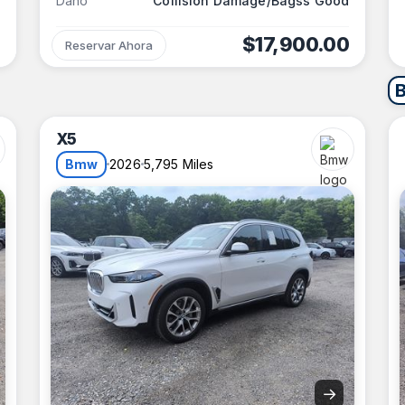
Daño
Collision Damage/Bagss Good
$17,900.00
Reservar Ahora
X5
Bmw
2026
5,795 Miles
→