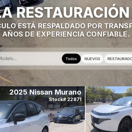
A RESTAURACIÓN
CULO ESTÁ RESPALDADO POR TRANSP
AÑOS DE EXPERIENCIA CONFIABLE.
Todos
NUEVOS
RESTAURAD
2025 Nissan Altima
Stock# 22828