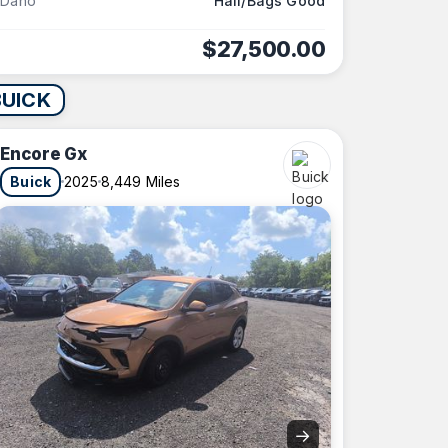
Daño
Hail/Bags Good
$27,500.00
BUICK
Encore Gx
Buick
2025
8,449 Miles
REDUCED!
→