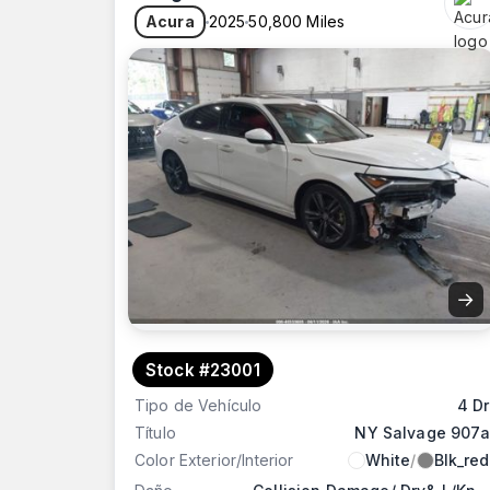
Acura
2025
50,800 Miles
→
Stock #23001
Tipo de Vehículo
4 Dr
Título
NY Salvage 907a
Color Exterior/Interior
White
/
Blk_red