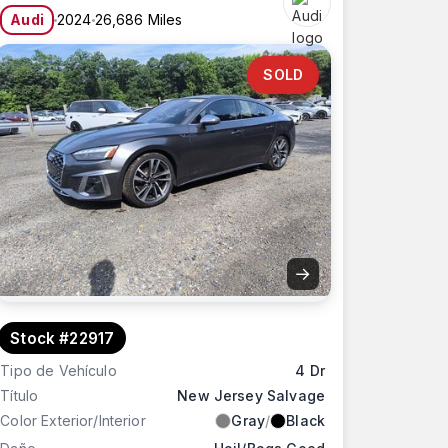
Audi
2024
26,686 Miles
CED!
SOLD
→
Stock #22917
Tipo de Vehículo
4 Dr
Título
New Jersey Salvage
Color Exterior/Interior
Gray
/
Black